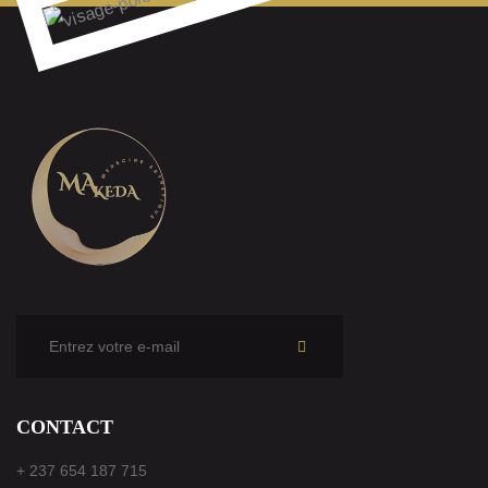
Je
m'abonne
CONTACT
+ 237 654 187 715