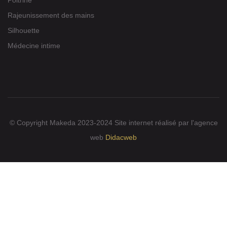
Poitrine
Rajeunissement des mains
Silhouette
Médecine intime
© Copyright Makeda 2023-2024
Site internet réalisé par l'agence
web
Didacweb